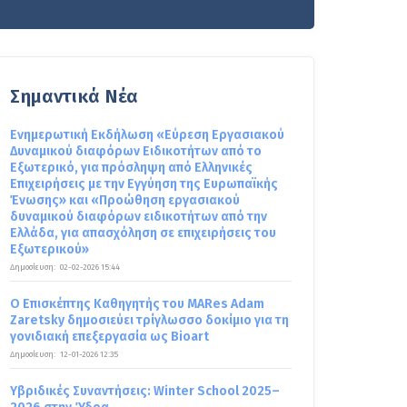
Σημαντικά Νέα
Ενημερωτική Εκδήλωση «Εύρεση Εργασιακού
Δυναμικού διαφόρων Ειδικοτήτων από το
Εξωτερικό, για πρόσληψη από Ελληνικές
Επιχειρήσεις με την Εγγύηση της Ευρωπαϊκής
Ένωσης» και «Προώθηση εργασιακού
δυναμικού διαφόρων ειδικοτήτων από την
Ελλάδα, για απασχόληση σε επιχειρήσεις του
Εξωτερικού»
Δημοσίευση:
02-02-2026 15:44
Ο Επισκέπτης Καθηγητής του MARes Adam
Zaretsky δημοσιεύει τρίγλωσσο δοκίμιο για τη
γονιδιακή επεξεργασία ως Bioart
Δημοσίευση:
12-01-2026 12:35
Υβριδικές Συναντήσεις: Winter School 2025–