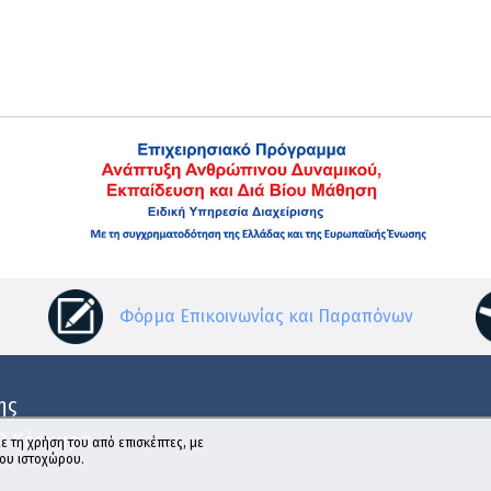
Φόρμα Επικοινωνίας και Παραπόνων
ης
32 Κέρκυρα
ε τη χρήση του από επισκέπτες, με
του ιστοχώρου.