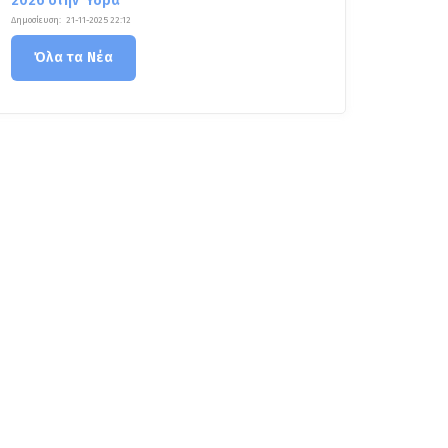
2026 στην Ύδρα
Δημοσίευση:
21-11-2025 22:12
Όλα τα Νέα