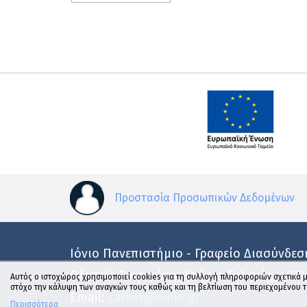
Προστασία Προσωπικών Δεδομένων
Ιόνιο Πανεπιστήμιο - Γραφείο Διασύνδεσ
Πλατεία Τσιριγώτη, Κτήριο Γαληνός, 491
Αυτός ο ιστοχώρος χρησιμοποιεί cookies για τη συλλογή πληροφοριών σχετικά μ
στόχο την κάλυψη των αναγκών τους καθώς και τη βελτίωση του περιεχομένου 
Email:
career@ionio.gr
Περισσότερα