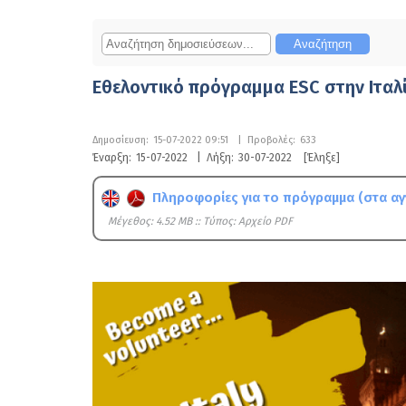
Εθελοντικό πρόγραμμα ESC στην Ιταλί
Δημοσίευση:
15-07-2022 09:51
|
Προβολές:
633
Έναρξη:
15-07-2022
|
Λήξη:
30-07-2022
[Έληξε]
Πληροφορίες για το πρόγραμμα (στα αγ
Mέγεθος: 4.52 MB :: Τύπος: Αρχείο PDF