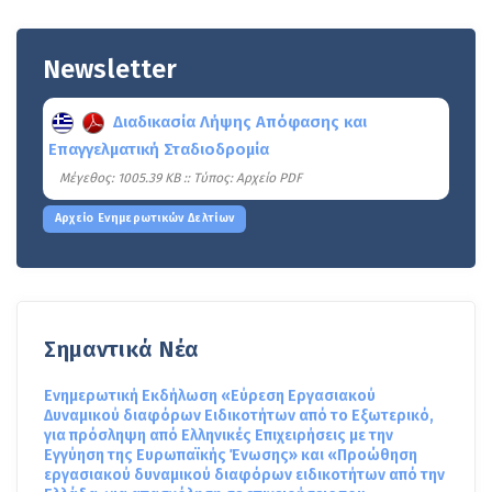
Newsletter
Διαδικασία Λήψης Απόφασης και
Επαγγελματική Σταδιοδρομία
Mέγεθος: 1005.39 KB :: Τύπος: Αρχείο PDF
Αρχείο Ενημερωτικών Δελτίων
Σημαντικά Νέα
Ενημερωτική Εκδήλωση «Εύρεση Εργασιακού
Δυναμικού διαφόρων Ειδικοτήτων από το Εξωτερικό,
για πρόσληψη από Ελληνικές Επιχειρήσεις με την
Εγγύηση της Ευρωπαϊκής Ένωσης» και «Προώθηση
εργασιακού δυναμικού διαφόρων ειδικοτήτων από την