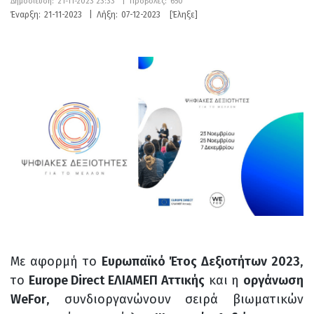
Δημοσίευση:
21-11-2023 23:33
|
Προβολές:
650
Έναρξη:
21-11-2023
|
Λήξη:
07-12-2023
[Έληξε]
Με αφορμή το
Ευρωπαϊκό Έτος Δεξιοτήτων 2023
,
το
Europe Direct ΕΛΙΑΜΕΠ Αττικής
και η
οργάνωση
WeFor
, συνδιοργανώνουν σειρά βιωματικών