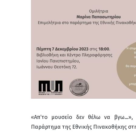
«Απ’το μουσείο δεν θέλω να βγω…», Ε
Παράρτημα της Εθνικής Πινακοθήκης στ