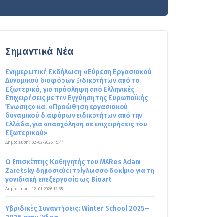
Σημαντικά Νέα
Ενημερωτική Εκδήλωση «Εύρεση Εργασιακού
Δυναμικού διαφόρων Ειδικοτήτων από το
Εξωτερικό, για πρόσληψη από Ελληνικές
Επιχειρήσεις με την Εγγύηση της Ευρωπαϊκής
Ένωσης» και «Προώθηση εργασιακού
δυναμικού διαφόρων ειδικοτήτων από την
Ελλάδα, για απασχόληση σε επιχειρήσεις του
Εξωτερικού»
Δημοσίευση:
02-02-2026 15:44
Ο Επισκέπτης Καθηγητής του MARes Adam
Zaretsky δημοσιεύει τρίγλωσσο δοκίμιο για τη
γονιδιακή επεξεργασία ως Bioart
Δημοσίευση:
12-01-2026 12:35
Υβριδικές Συναντήσεις: Winter School 2025–