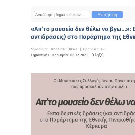
«Απ’το μουσείο δεν θέλω να βγω…»: Ε
αντιδράσεις) στο Παράρτημα της Εθν
Δημοσίευση:
02-12-2023 10:49
|
Προβολές:
495
Σημαντική Ημερομηνία:
08-12-2023
[Έληξε]