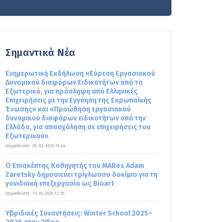
Σημαντικά Νέα
Ενημερωτική Εκδήλωση «Εύρεση Εργασιακού
Δυναμικού διαφόρων Ειδικοτήτων από το
Εξωτερικό, για πρόσληψη από Ελληνικές
Επιχειρήσεις με την Εγγύηση της Ευρωπαϊκής
Ένωσης» και «Προώθηση εργασιακού
δυναμικού διαφόρων ειδικοτήτων από την
Ελλάδα, για απασχόληση σε επιχειρήσεις του
Εξωτερικού»
Δημοσίευση:
02-02-2026 15:44
Ο Επισκέπτης Καθηγητής του MARes Adam
Zaretsky δημοσιεύει τρίγλωσσο δοκίμιο για τη
γονιδιακή επεξεργασία ως Bioart
Δημοσίευση:
12-01-2026 12:35
Υβριδικές Συναντήσεις: Winter School 2025–