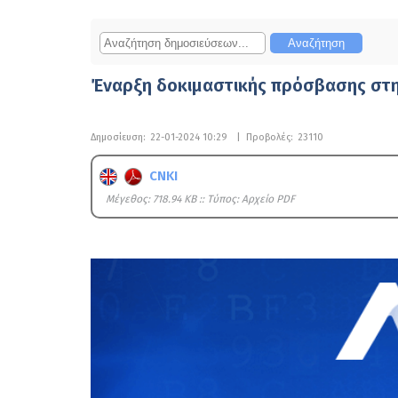
Έναρξη δοκιμαστικής πρόσβασης στη
Δημοσίευση:
22-01-2024 10:29
|
Προβολές:
23110
CNKI
Mέγεθος: 718.94 KB :: Τύπος: Αρχείο PDF