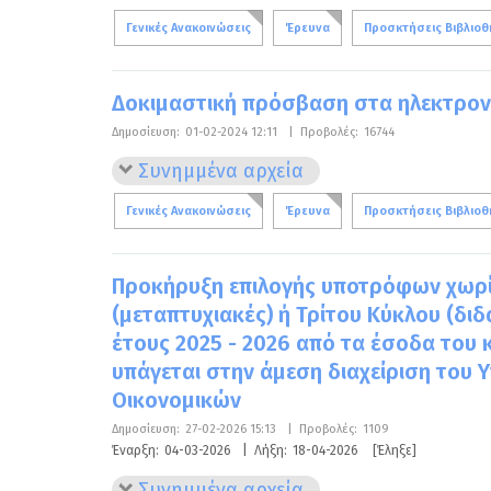
Γενικές Ανακοινώσεις
Έρευνα
Προσκτήσεις Βιβλιοθ
Δοκιμαστική πρόσβαση στα ηλεκτρονι
Δημοσίευση:
01-02-2024 12:11
|
Προβολές:
16744
Συνημμένα αρχεία
Γενικές Ανακοινώσεις
Έρευνα
Προσκτήσεις Βιβλιοθ
Προκήρυξη επιλογής υποτρόφων χωρί
(μεταπτυχιακές) ή Τρίτου Κύκλου (δι
έτους 2025 - 2026 από τα έσοδα του
υπάγεται στην άμεση διαχείριση του 
Οικονομικών
Δημοσίευση:
27-02-2026 15:13
|
Προβολές:
1109
Έναρξη:
04-03-2026
|
Λήξη:
18-04-2026
[Έληξε]
Συνημμένα αρχεία