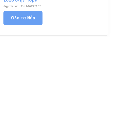
2026 στην Ύδρα
Δημοσίευση:
21-11-2025 22:12
Όλα τα Νέα