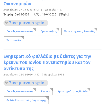
Οικονομικών
Δημοσίευση:
27-02-2026 15:13
|
Προβολές:
1110
Έναρξη:
04-03-2026
|
Λήξη:
18-04-2026
[Έληξε]
Συνημμένα αρχεία
Γενικές Ανακοινώσεις
Προκηρύξεις
Μεταπτυχιακές Σπουδές
Υποτροφίες
Ενημερωτικό φυλλάδιο με δείκτες για την
έρευνα του Ιονίου Πανεπιστημίου και τον
αντίκτυπό της
Δημοσίευση:
26-02-2026 13:50
|
Προβολές:
3998
Συνημμένα αρχεία
Γενικές Ανακοινώσεις
Έρευνα
Δραστηριότητες Μελών
Δελτία Ερευνητικής Παραγωγής