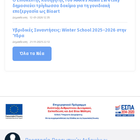
Ο Επισκέπτης Καθηγητής του MARes Adam Zaretsky
δημοσιεύει τρίγλωσσο δοκίμιο για τη γονιδιακή
επεξεργασία ως Bioart
Δημοσίευση:
12-01-2026 12:35
Υβριδικές Συναντήσεις: Winter School 2025–2026 στην
Ύδρα
Δημοσίευση:
21-11-2025 22:12
Όλα τα Νέα