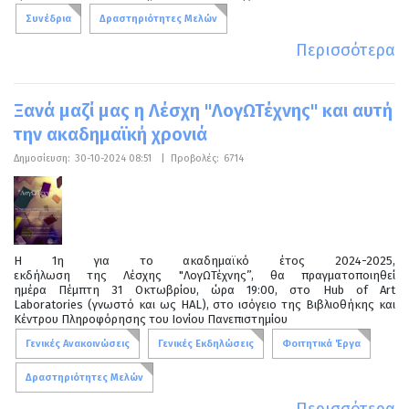
Συνέδρια
Δραστηριότητες Μελών
Περισσότερα
Ξανά μαζί μας η Λέσχη "ΛογΩΤέχνης" και αυτή
την ακαδημαϊκή χρονιά
Δημοσίευση:
30-10-2024 08:51
|
Προβολές:
6714
Η 1η για το ακαδημαϊκό έτος 2024-2025,
εκδήλωση της Λέσχης "ΛογΩΤέχνης”, θα πραγματοποιηθεί
ημέρα Πέμπτη 31 Οκτωβρίου, ώρα 19:00, στο Hub of Art
Laboratories (γνωστό και ως HAL), στο ισόγειο της Βιβλιοθήκης και
Κέντρου Πληροφόρησης του Ιονίου Πανεπιστημίου
Γενικές Ανακοινώσεις
Γενικές Εκδηλώσεις
Φοιτητικά Έργα
Δραστηριότητες Μελών
Περισσότερα