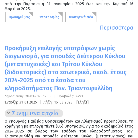
από την Παρασκευή 31 Ιανουαρίου 2025 έως και την Κυριακή 16
Μαρτίου 2025.
Προκηρύξεις
Υποτροφίες
Φοιτητικά Νέα
Περισσότερα
Προκήρυξη επιλογής υποτρόφων χωρίς
διαγωνισμό, για σπουδές Δεύτερου Κύκλου
(μεταπτυχιακές) και Τρίτου Κύκλου
(διδακτορικές) στο εσωτερικό, ακαδ. έτους
2024-2025 από τα έσοδα του
κληροδοτήματος Παν. Τριανταφυλλίδη
Δημοσίευση:
28-01-2025 12:05
|
Προβολές:
2491
Έναρξη:
31-01-2025
|
Λήξη:
16-03-2025
[Έληξε]
Συνημμένα αρχεία
Ο Υπουργός Παιδείας Θρησκευμάτων και Αθλητισμού προκηρύσσει τη
χορήγηση με επιλογή πέντε (05) υποτροφιών για το ακαδημαϊκό έτος
2024-2025 σε βάρος των εσόδων του κληροδοτήματος Παν.
Τριανταφυλλίδη για σπουδές Δεύτερου Κύκλου (μεταπτυχιακές) και