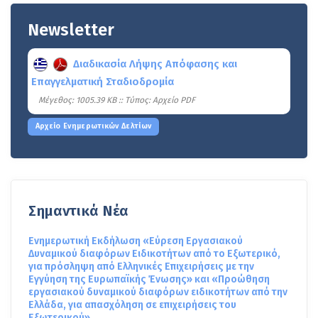
Newsletter
Διαδικασία Λήψης Απόφασης και
Επαγγελματική Σταδιοδρομία
Mέγεθος: 1005.39 KB :: Τύπος: Αρχείο PDF
Αρχείο Ενημερωτικών Δελτίων
Σημαντικά Νέα
Ενημερωτική Εκδήλωση «Εύρεση Εργασιακού
Δυναμικού διαφόρων Ειδικοτήτων από το Εξωτερικό,
για πρόσληψη από Ελληνικές Επιχειρήσεις με την
Εγγύηση της Ευρωπαϊκής Ένωσης» και «Προώθηση
εργασιακού δυναμικού διαφόρων ειδικοτήτων από την
Ελλάδα, για απασχόληση σε επιχειρήσεις του
Εξωτερικού»