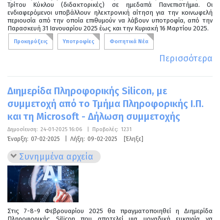
Τρίτου Κύκλου (διδακτορικές) σε ημεδαπά Πανεπιστήμια. Οι
ενδιαφερόμενοι υποβάλλουν ηλεκτρονική αίτηση για την κοινωφελή
περιουσία από την οποία επιθυμούν να λάβουν υποτροφία, από την
Παρασκευή 31 Ιανουαρίου 2025 έως και την Κυριακή 16 Μαρτίου 2025.
Προκηρύξεις
Υποτροφίες
Φοιτητικά Νέα
Περισσότερα
Διημερίδα Πληροφορικής Silicon, με
συμμετοχή από το Τμήμα Πληροφορικής Ι.Π.
και τη Microsoft - Δήλωση συμμετοχής
Δημοσίευση:
24-01-2025 16:06
|
Προβολές:
1231
Έναρξη:
07-02-2025
|
Λήξη:
09-02-2025
[Έληξε]
Συνημμένα αρχεία
Στις 7-8-9 Φεβρουαρίου 2025 θα πραγματοποιηθεί η Διημερίδα
Πληροφορικής Silicon που αποτελεί μια μοναδική ευκαιρία να