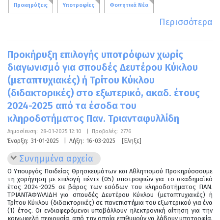
Προκηρύξεις
Υποτροφίες
Φοιτητικά Νέα
Περισσότερα
Προκήρυξη επιλογής υποτρόφων χωρίς
διαγωνισμό για σπουδές Δευτέρου Κύκλου
(μεταπτυχιακές) ή Τρίτου Κύκλου
(διδακτορικές) στο εξωτερικό, ακαδ. έτους
2024-2025 από τα έσοδα του
κληροδοτήματος Παν. Τριανταφυλλίδη
Δημοσίευση:
28-01-2025 12:10
|
Προβολές:
2776
Έναρξη:
31-01-2025
|
Λήξη:
16-03-2025
[Έληξε]
Συνημμένα αρχεία
Ο Υπουργός Παιδείας Θρησκευμάτων και Αθλητισμού Προκηρύσσουμε
τη χορήγηση με επιλογή πέντε (05) υποτροφιών για το ακαδημαϊκό
έτος 2024-2025 σε βάρος των εσόδων του κληροδοτήματος ΠΑΝ.
ΤΡΙΑΝΤΑΦΥΛΛΙΔΗ για σπουδές Δευτέρου Κύκλου (μεταπτυχιακές) ή
Τρίτου Κύκλου (διδακτορικές) σε πανεπιστήμια του εξωτερικού για ένα
(1) έτος. Οι ενδιαφερόμενοι υποβάλλουν ηλεκτρονική αίτηση για την
κοινωφελή περιουσία, από την οποία επιθυμούν να λάβουν υποτροφία,