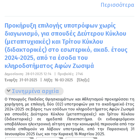
Περισσότερα
Προκήρυξη επιλογής υποτρόφων χωρίς
διαγωνισμό, για σπουδές Δεύτερου Κύκλου
(μεταπτυχιακές) και Τρίτου Κύκλου
(διδακτορικές) στο εσωτερικό, ακαδ. έτους
2024-2025, από τα έσοδα του
κληροδοτήματος Αφών Ζωσιμά
Δημοσίευση:
28-01-2025 12:14
|
Προβολές:
2746
Έναρξη:
31-01-2025
|
Λήξη:
16-03-2025
[Έληξε]
Συνημμένα αρχεία
Ο Υπουργός Παιδείας Θρησκευμάτων και Αθλητισμού προκηρύσσει τη
χορήγηση, με επιλογή, δύο (02) υποτροφιών για το ακαδημαϊκό έτος
2024-2025 σε βάρος των εσόδων του κληροδοτήματος Αφών Ζωσιμά
για σπουδές Δεύτερου Κύκλου (μεταπτυχιακές) και Τρίτου Κύκλου
(διδακτορικές) σε ημεδαπά Πανεπιστήμια. Οι ενδιαφερόμενοι
υποβάλλουν ηλεκτρονική αίτηση για την κοινωφελή περιουσία από την
οποία επιθυμούν να λάβουν υποτροφία, από την Παρασκευή 31
Ιανουαρίου 2025 έως και την Κυριακή 16 Μαρτίου 2025.