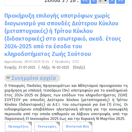
Σελίδα 3 / 28 :
<<
<
>
>>
Προκήρυξη επιλογής υποτρόφων χωρίς
διαγωνισμό για σπουδές Δεύτερου Κύκλου
(μεταπτυχιακές) ή Τρίτου Κύκλου
(διδακτορικές) στο εσωτερικό, ακαδ. έτους
2024-2025 από τα έσοδα του
κληροδοτήματος Ζωής Σούτσου
Δημοσίευση:
28-01-2025 12:24
|
Προβολές:
2722
Έναρξη:
31-01-2025
|
Λήξη:
16-03-2025
[Έληξε]
Συνημμένα αρχεία
Ο Υπουργός Παιδείας Θρησκευμάτων και Αθλητισμού προκηρύσσει τη
χορήγηση με επιλογή τεσσάρων (04) υποτροφιών για το ακαδημαϊκό
έτος 2024-2025 σε βάρος των εσόδων του κληροδοτήματος ΖΩΗΣ
ΣΟΥΤΣΟΥ για σπουδές Δεύτερου Κύκλου (μεταπτυχιακές) ή Τρίτου
Κύκλου (διδακτορικές) σε Α.Ε.Ι. του εσωτερικού για ένα (1) έτος. Οι
ενδιαφερόμενοι υποβάλλουν ηλεκτρονική αίτηση για την κοινωφελή
περιουσία από την οποία επιθυμούν να λάβουν υποτροφία, από την
Παρασκευή 31 Ιανουαρίου 2025 έως και την Κυριακή 16 Μαρτίου 2025.
Προκηρύξεις
Υποτροφίες
Φοιτητικά Νέα