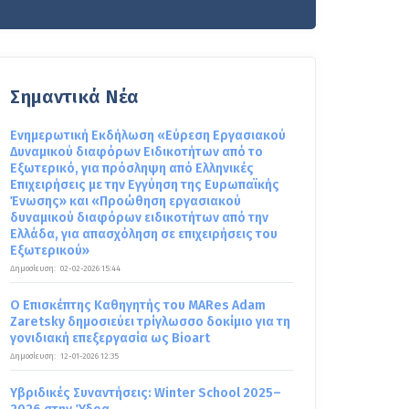
Σημαντικά Νέα
Ενημερωτική Εκδήλωση «Εύρεση Εργασιακού
Δυναμικού διαφόρων Ειδικοτήτων από το
Εξωτερικό, για πρόσληψη από Ελληνικές
Επιχειρήσεις με την Εγγύηση της Ευρωπαϊκής
Ένωσης» και «Προώθηση εργασιακού
δυναμικού διαφόρων ειδικοτήτων από την
Ελλάδα, για απασχόληση σε επιχειρήσεις του
Εξωτερικού»
Δημοσίευση:
02-02-2026 15:44
Ο Επισκέπτης Καθηγητής του MARes Adam
Zaretsky δημοσιεύει τρίγλωσσο δοκίμιο για τη
γονιδιακή επεξεργασία ως Bioart
Δημοσίευση:
12-01-2026 12:35
Υβριδικές Συναντήσεις: Winter School 2025–