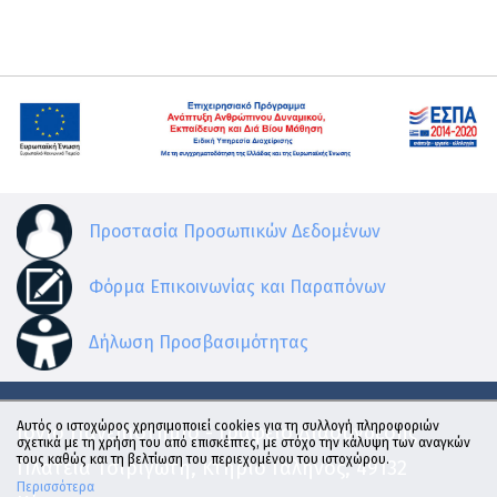
Προστασία Προσωπικών Δεδομένων
Φόρμα Επικοινωνίας και Παραπόνων
Δήλωση Προσβασιμότητας
Αυτός ο ιστοχώρος χρησιμοποιεί cookies για τη συλλογή πληροφοριών
Ιόνιο Πανεπιστήμιο - Γραφείο Διασύνδεσης
σχετικά με τη χρήση του από επισκέπτες, με στόχο την κάλυψη των αναγκών
τους καθώς και τη βελτίωση του περιεχομένου του ιστοχώρου.
Πλατεία Τσιριγώτη, Κτήριο Γαληνός, 49132
Περισσότερα