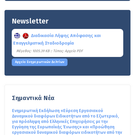
Newsletter
Διαδικασία Λήψης Απόφασης και
Επαγγελματική Σταδιοδρομία
Mέγεθος: 1005.39 KB :: Τύπος: Αρχείο PDF
Αρχείο Ενημερωτικών Δελτίων
Σημαντικά Νέα
Ενημερωτική Εκδήλωση «Εύρεση Εργασιακού
Δυναμικού διαφόρων Ειδικοτήτων από το Εξωτερικό,
για πρόσληψη από Ελληνικές Επιχειρήσεις με την
Εγγύηση της Ευρωπαϊκής Ένωσης» και «Προώθηση
εργασιακού δυναμικού διαφόρων ειδικοτήτων από την