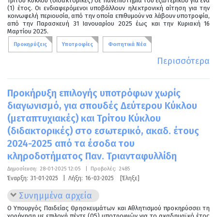
Τρίτου Κύκλου (διδακτορικές) σε πανεπιστήμια του εξωτερικού για ένα
(1) έτος. Οι ενδιαφερόμενοι υποβάλλουν ηλεκτρονική αίτηση για την
κοινωφελή περιουσία, από την οποία επιθυμούν να λάβουν υποτροφία,
από την Παρασκευή 31 Ιανουαρίου 2025 έως και την Κυριακή 16
Μαρτίου 2025.
Προκηρύξεις
Υποτροφίες
Φοιτητικά Νέα
Περισσότερα
Προκήρυξη επιλογής υποτρόφων χωρίς
διαγωνισμό, για σπουδές Δεύτερου Κύκλου
(μεταπτυχιακές) και Τρίτου Κύκλου
(διδακτορικές) στο εσωτερικό, ακαδ. έτους
2024-2025 από τα έσοδα του
κληροδοτήματος Παν. Τριανταφυλλίδη
Δημοσίευση:
28-01-2025 12:05
|
Προβολές:
2485
Έναρξη:
31-01-2025
|
Λήξη:
16-03-2025
[Έληξε]
Συνημμένα αρχεία
Ο Υπουργός Παιδείας Θρησκευμάτων και Αθλητισμού προκηρύσσει τη
χορήγηση με επιλογή πέντε (05) υποτροφιών για το ακαδημαϊκό έτος