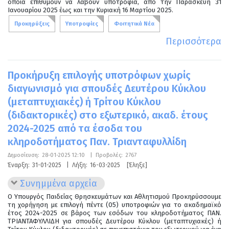
οποία επιθυμούν να λάβουν υποτροφία, από την Παρασκευή 31
Ιανουαρίου 2025 έως και την Κυριακή 16 Μαρτίου 2025.
Προκηρύξεις
Υποτροφίες
Φοιτητικά Νέα
Περισσότερα
Προκήρυξη επιλογής υποτρόφων χωρίς
διαγωνισμό για σπουδές Δευτέρου Κύκλου
(μεταπτυχιακές) ή Τρίτου Κύκλου
(διδακτορικές) στο εξωτερικό, ακαδ. έτους
2024-2025 από τα έσοδα του
κληροδοτήματος Παν. Τριανταφυλλίδη
Δημοσίευση:
28-01-2025 12:10
|
Προβολές:
2767
Έναρξη:
31-01-2025
|
Λήξη:
16-03-2025
[Έληξε]
Συνημμένα αρχεία
Ο Υπουργός Παιδείας Θρησκευμάτων και Αθλητισμού Προκηρύσσουμε
τη χορήγηση με επιλογή πέντε (05) υποτροφιών για το ακαδημαϊκό
έτος 2024-2025 σε βάρος των εσόδων του κληροδοτήματος ΠΑΝ.
ΤΡΙΑΝΤΑΦΥΛΛΙΔΗ για σπουδές Δευτέρου Κύκλου (μεταπτυχιακές) ή