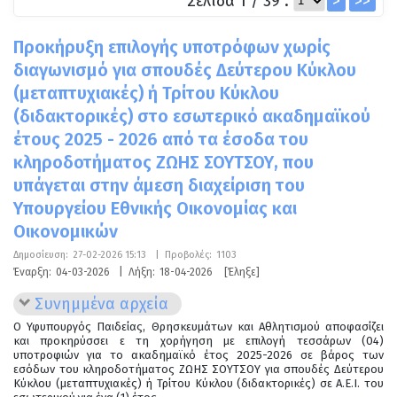
Σελίδα 1 / 39 :
>
>>
Προκήρυξη επιλογής υποτρόφων χωρίς
διαγωνισμό για σπουδές Δεύτερου Κύκλου
(μεταπτυχιακές) ή Τρίτου Κύκλου
(διδακτορικές) στο εσωτερικό ακαδημαϊκού
έτους 2025 - 2026 από τα έσοδα του
κληροδοτήματος ΖΩΗΣ ΣΟΥΤΣΟΥ, που
υπάγεται στην άμεση διαχείριση του
Υπουργείου Εθνικής Οικονομίας και
Οικονομικών
Δημοσίευση:
27-02-2026 15:13
|
Προβολές:
1103
Έναρξη:
04-03-2026
|
Λήξη:
18-04-2026
[Έληξε]
Συνημμένα αρχεία
Ο Υφυπουργός Παιδείας, Θρησκευμάτων και Αθλητισμού αποφασίζει
και προκηρύσσει ε τη χορήγηση με επιλογή τεσσάρων (04)
υποτροφιών για το ακαδημαϊκό έτος 2025-2026 σε βάρος των
εσόδων του κληροδοτήματος ΖΩΗΣ ΣΟΥΤΣΟΥ για σπουδές Δεύτερου
Κύκλου (μεταπτυχιακές) ή Τρίτου Κύκλου (διδακτορικές) σε Α.Ε.Ι. του