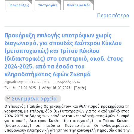
Προκηρύξεις
Υποτροφίες
Φοιτητικά Νέα
Περισσότερα
Προκήρυξη επιλογής υποτρόφων χωρίς
διαγωνισμό, για σπουδές Δεύτερου Κύκλου
(μεταπτυχιακές) και Τρίτου Κύκλου
(διδακτορικές) στο εσωτερικό, ακαδ. έτους
2024-2025, από τα έσοδα του
κληροδοτήματος Αφών Ζωσιμά
Δημοσίευση:
28-01-2025 12:14
|
Προβολές:
2734
Έναρξη:
31-01-2025
|
Λήξη:
16-03-2025
[Έληξε]
Συνημμένα αρχεία
Ο Υπουργός Παιδείας Θρησκευμάτων και Αθλητισμού προκηρύσσει τη
χορήγηση, με επιλογή, δύο (02) υποτροφιών για το ακαδημαϊκό έτος
2024-2025 σε βάρος των εσόδων του κληροδοτήματος Αφών Ζωσιμά
για σπουδές Δεύτερου Κύκλου (μεταπτυχιακές) και Τρίτου Κύκλου
(διδακτορικές) σε ημεδαπά Πανεπιστήμια. Οι ενδιαφερόμενοι
υποβάλλουν ηλεκτρονική αίτηση για την κοινωφελή περιουσία από την