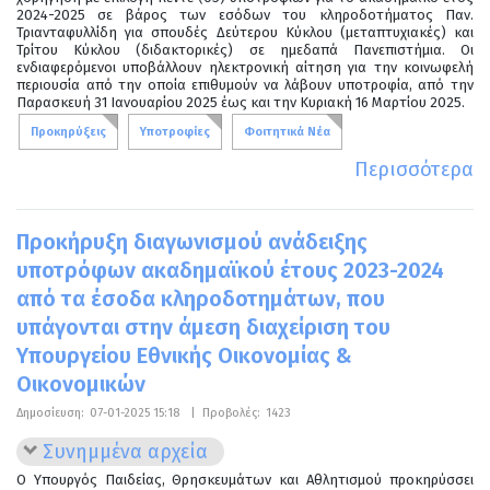
2024-2025 σε βάρος των εσόδων του κληροδοτήματος Παν.
Τριανταφυλλίδη για σπουδές Δεύτερου Κύκλου (μεταπτυχιακές) και
Τρίτου Κύκλου (διδακτορικές) σε ημεδαπά Πανεπιστήμια. Οι
ενδιαφερόμενοι υποβάλλουν ηλεκτρονική αίτηση για την κοινωφελή
περιουσία από την οποία επιθυμούν να λάβουν υποτροφία, από την
Παρασκευή 31 Ιανουαρίου 2025 έως και την Κυριακή 16 Μαρτίου 2025.
Προκηρύξεις
Υποτροφίες
Φοιτητικά Νέα
Περισσότερα
Προκήρυξη διαγωνισμού ανάδειξης
υποτρόφων ακαδημαϊκού έτους 2023-2024
από τα έσοδα κληροδοτημάτων, που
υπάγονται στην άμεση διαχείριση του
Υπουργείου Εθνικής Οικονομίας &
Οικονομικών
Δημοσίευση:
07-01-2025 15:18
|
Προβολές:
1423
Συνημμένα αρχεία
Ο Υπουργός Παιδείας, Θρησκευμάτων και Αθλητισμού προκηρύσσει