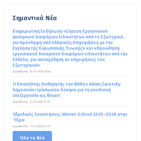
Σημαντικά Νέα
Ενημερωτική Εκδήλωση «Εύρεση Εργασιακού
Δυναμικού διαφόρων Ειδικοτήτων από το Εξωτερικό,
για πρόσληψη από Ελληνικές Επιχειρήσεις με την
Εγγύηση της Ευρωπαϊκής Ένωσης» και «Προώθηση
εργασιακού δυναμικού διαφόρων ειδικοτήτων από την
Ελλάδα, για απασχόληση σε επιχειρήσεις του
Εξωτερικού»
Δημοσίευση:
02-02-2026 15:44
Ο Επισκέπτης Καθηγητής του MARes Adam Zaretsky
δημοσιεύει τρίγλωσσο δοκίμιο για τη γονιδιακή
επεξεργασία ως Bioart
Δημοσίευση:
12-01-2026 12:35
Υβριδικές Συναντήσεις: Winter School 2025–2026 στην
Ύδρα
Δημοσίευση:
21-11-2025 22:12
Όλα τα Νέα