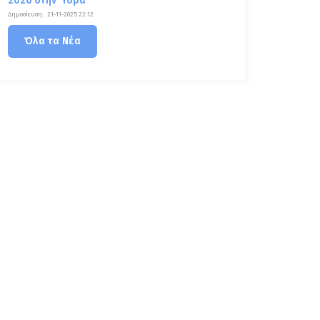
2026 στην Ύδρα
Δημοσίευση:
21-11-2025 22:12
Όλα τα Νέα