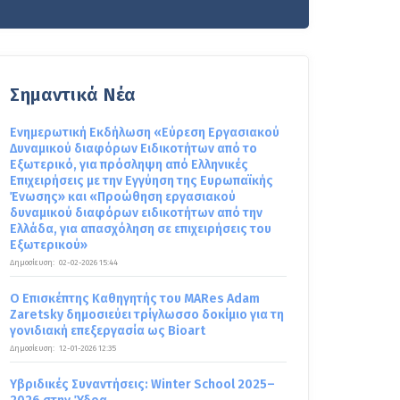
Σημαντικά Νέα
Ενημερωτική Εκδήλωση «Εύρεση Εργασιακού
Δυναμικού διαφόρων Ειδικοτήτων από το
Εξωτερικό, για πρόσληψη από Ελληνικές
Επιχειρήσεις με την Εγγύηση της Ευρωπαϊκής
Ένωσης» και «Προώθηση εργασιακού
δυναμικού διαφόρων ειδικοτήτων από την
Ελλάδα, για απασχόληση σε επιχειρήσεις του
Εξωτερικού»
Δημοσίευση:
02-02-2026 15:44
Ο Επισκέπτης Καθηγητής του MARes Adam
Zaretsky δημοσιεύει τρίγλωσσο δοκίμιο για τη
γονιδιακή επεξεργασία ως Bioart
Δημοσίευση:
12-01-2026 12:35
Υβριδικές Συναντήσεις: Winter School 2025–