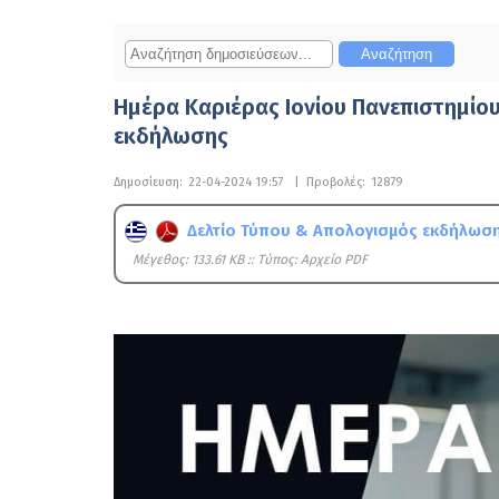
Ημέρα Καριέρας Ιονίου Πανεπιστημίου
εκδήλωσης
Δημοσίευση:
22-04-2024 19:57
|
Προβολές:
12879
Δελτίο Τύπου & Απολογισμός εκδήλωσ
Mέγεθος: 133.61 KB :: Τύπος: Αρχείο PDF