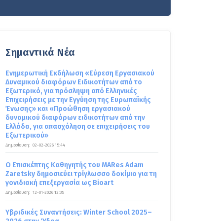
Σημαντικά Νέα
Ενημερωτική Εκδήλωση «Εύρεση Εργασιακού
Δυναμικού διαφόρων Ειδικοτήτων από το
Εξωτερικό, για πρόσληψη από Ελληνικές
Επιχειρήσεις με την Εγγύηση της Ευρωπαϊκής
Ένωσης» και «Προώθηση εργασιακού
δυναμικού διαφόρων ειδικοτήτων από την
Ελλάδα, για απασχόληση σε επιχειρήσεις του
Εξωτερικού»
Δημοσίευση:
02-02-2026 15:44
Ο Επισκέπτης Καθηγητής του MARes Adam
Zaretsky δημοσιεύει τρίγλωσσο δοκίμιο για τη
γονιδιακή επεξεργασία ως Bioart
Δημοσίευση:
12-01-2026 12:35
Υβριδικές Συναντήσεις: Winter School 2025–