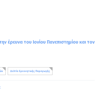
την έρευνα του Ιονίου Πανεπιστημίου και τον
λών
Δελτία Ερευνητικής Παραγωγής
α