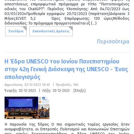
αποστάσεως επιμορφωτικό πρόγραμμα με τίτλο "Πιστοποιημένος
ειδικός του ChatGPT". Περίοδος Υλοποίησης: Από 04/12/2023 έως
03/03/2024Προθεσμία εγγραφών: 20/12/2023 (παράταση)Διάρκεια: 3
ΜήνεςECVET: 5,2 Ώρες Επιμόρφωσης: 130 ώρεςΜέθοδος
διδασκαλίας: Το πρόγραμμα πραγματοποιείται εξ (...)
Συνέδρια
Εκπαιδευτικές Δράσεις
Περισσότερα
Η Έδρα UNESCO του Ιονίου Πανεπιστημίου
στην 42η Γενική Διάσκεψη της UNESCO - Ένας
απολογισμός
Δημοσίευση:
02-12-2023 10:45
|
Προβολές:
565
Έναρξη:
02-12-2023
|
Λήξη:
30-12-2023
[Έληξε]
Η παρουσία της Έδρας Ο πιο σημαντικός τομέας εργασίας ήταν
αναμφισβήτητα, οι Επιτροπές Πολιτισμού και Κοινωνικών Επιστημών
στις οποίες δραστηριοποιήθηκε η Έδρα UNESCO του Ιονίου