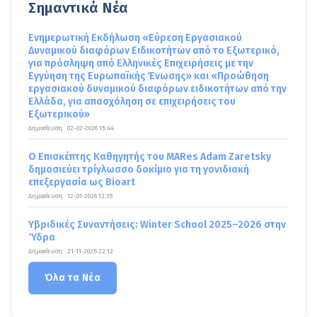
Σημαντικά Νέα
Ενημερωτική Εκδήλωση «Εύρεση Εργασιακού
Δυναμικού διαφόρων Ειδικοτήτων από το Εξωτερικό,
για πρόσληψη από Ελληνικές Επιχειρήσεις με την
Εγγύηση της Ευρωπαϊκής Ένωσης» και «Προώθηση
εργασιακού δυναμικού διαφόρων ειδικοτήτων από την
Ελλάδα, για απασχόληση σε επιχειρήσεις του
Εξωτερικού»
Δημοσίευση:
02-02-2026 15:44
Ο Επισκέπτης Καθηγητής του MARes Adam Zaretsky
δημοσιεύει τρίγλωσσο δοκίμιο για τη γονιδιακή
επεξεργασία ως Bioart
Δημοσίευση:
12-01-2026 12:35
Υβριδικές Συναντήσεις: Winter School 2025–2026 στην
Ύδρα
Δημοσίευση:
21-11-2025 22:12
Όλα τα Νέα