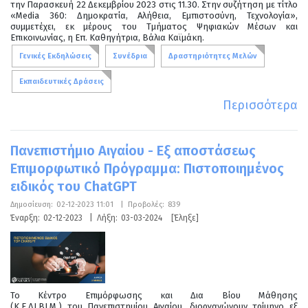
την Παρασκευή 22 Δεκεμβρίου 2023 στις 11.30. Στην συζήτηση με τίτλο
«Media 360: Δημοκρατία, Αλήθεια, Εμπιστοσύνη, Τεχνολογία»,
συμμετέχει, εκ μέρους του Τμήματος Ψηφιακών Μέσων και
Επικοινωνίας, η Επ. Καθηγήτρια, Βάλια Καϊμάκη.
Γενικές Εκδηλώσεις
Συνέδρια
Δραστηριότητες Μελών
Εκπαιδευτικές Δράσεις
Περισσότερα
Πανεπιστήμιο Αιγαίου - Εξ αποστάσεως
Επιμορφωτικό Πρόγραμμα: Πιστοποιημένος
ειδικός του ChatGPT
Δημοσίευση:
02-12-2023 11:01
|
Προβολές:
839
Έναρξη:
02-12-2023
|
Λήξη:
03-03-2024
[Έληξε]
Το Κέντρο Επιμόρφωσης και Δια Βίου Μάθησης
(Κ.Ε.ΔΙ.ΒΙ.Μ.) του Πανεπιστημίου Αιγαίου, διοργανώνουν τρίμηνο εξ