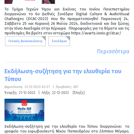
Το Τμήμα Τεχνών Ήχου και Εικόνας του Ιονίου Πανεπιστημίου
διοργανώνει το 6ο Διεθνές Συνέδριο Digital Culture & AudioVisual
Challenges (DCAC-2023) που θα πραγματοποιηθεί Παρασκευή 24,
Σάββατο 25 και Κυριακή 26 Μαΐου 2024, διαδικτυακά και δια ζώσης
στην Ιόνιο Ακαδημία στην Κέρκυρα. Πληροφορίες για τα θέματα και τις
προθεσμίες θα βρείτε στον ιστοχώρο https://avarts.ionio.gr/dcac/
Γενικές Ανακοινώσεις
Συνέδρια
Περισσότερα
Εκδήλωση-συζήτηση για την ελευθερία του
Τύπου
Δημοσίευση:
22-12-2023 02:37
|
Προβολές:
657
Έναρξη:
21-12-2023
|
Λήξη:
22-12-2023
[Έληξε]
Εκδήλωση-συζήτηση για την ελευθερία του Τύπου διοργανώνει το
γραφείο του ευρωβουλευτή Νίκου Παπανδρέου στο Ζάππειο Μέγαρο,