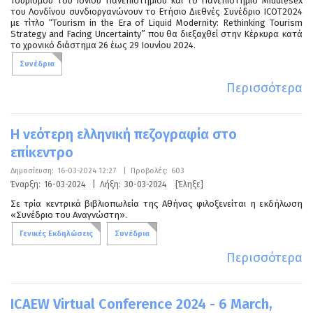
Τουρισμού του Ιονίου Πανεπιστημίου και το Πανεπιστήμιο Middlesex
του Λονδίνου συνδιοργανώνουν το Ετήσιο Διεθνές Συνέδριο ICOT2024
με τίτλο “Tourism in the Era of Liquid Modernity: Rethinking Tourism
Strategy and Facing Uncertainty” που θα διεξαχθεί στην Κέρκυρα κατά
το χρονικό διάστημα 26 έως 29 Ιουνίου 2024.
Συνέδρια
Περισσότερα
Η νεότερη ελληνική πεζογραφία στο
επίκεντρο
Δημοσίευση:
16-03-2024 12:27
|
Προβολές:
603
Έναρξη:
16-03-2024
|
Λήξη:
30-03-2024
[Έληξε]
Σε τρία κεντρικά βιβλιοπωλεία της Αθήνας φιλοξενείται η εκδήλωση
«Συνέδριο του Αναγνώστη».
Γενικές Εκδηλώσεις
Συνέδρια
Περισσότερα
ICAEW Virtual Conference 2024 - 6 March,