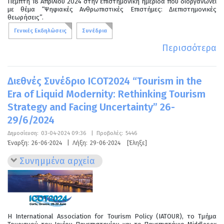
Πέμπτη 18 Απριλίου 2024 στην επιστημονική ημερίδα που διοργανώνει
με θέμα “Ψηφιακές Ανθρωπιστικές Επιστήμες: Διεπιστημονικές
θεωρήσεις”.
Γενικές Εκδηλώσεις
Συνέδρια
Περισσότερα
Διεθνές Συνέδριο ICOT2024 “Tourism in the
Era of Liquid Modernity: Rethinking Tourism
Strategy and Facing Uncertainty” 26-
29/6/2024
Δημοσίευση:
03-04-2024 09:36
|
Προβολές:
5446
Έναρξη:
26-06-2024
|
Λήξη:
29-06-2024
[Έληξε]
Συνημμένα αρχεία
H International Association for Tourism Policy (IATOUR), το Τμήμα