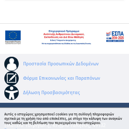
Προστασία Προσωπικών Δεδομένων
Φόρμα Επικοινωνίας και Παραπόνων
Δήλωση Προσβασιμότητας
Αυτός ο ιστοχώρος χρησιμοποιεί cookies για τη συλλογή πληροφοριών
Ιόνιο Πανεπιστήμιο - Γραφείο Διασύνδεσης
σχετικά με τη χρήση του από επισκέπτες, με στόχο την κάλυψη των αναγκών
τους καθώς και τη βελτίωση του περιεχομένου του ιστοχώρου.
Πλατεία Τσιριγώτη, Κτήριο Γαληνός, 49132