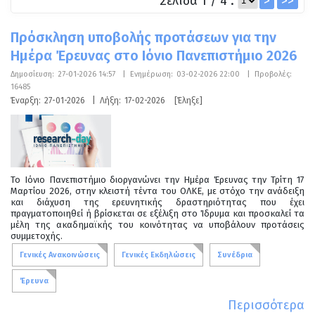
Σελίδα 1 / 4 :
>
>>
Πρόσκληση υποβολής προτάσεων για την
Ημέρα Έρευνας στο Ιόνιο Πανεπιστήμιο 2026
Δημοσίευση:
27-01-2026 14:57
|
Ενημέρωση:
03-02-2026 22:00
|
Προβολές:
16485
Έναρξη:
27-01-2026
|
Λήξη:
17-02-2026
[Έληξε]
Το Ιόνιο Πανεπιστήμιο διοργανώνει την Ημέρα Έρευνας την Τρίτη 17
Μαρτίου 2026, στην κλειστή τέντα του ΟΛΚΕ, με στόχο την ανάδειξη
και διάχυση της ερευνητικής δραστηριότητας που έχει
πραγματοποιηθεί ή βρίσκεται σε εξέλιξη στο Ίδρυμα και προσκαλεί τα
μέλη της ακαδημαϊκής του κοινότητας να υποβάλουν προτάσεις
συμμετοχής.
Γενικές Ανακοινώσεις
Γενικές Εκδηλώσεις
Συνέδρια
Έρευνα
Περισσότερα