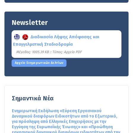
Newsletter
Διαδικασία Λήψης Απόφασης και
Επαγγελματική Σταδιοδρομία
Mέγεθος: 1005.39 KB :: Τύπος: Αρχείο PDF
Αρχείο Ενημερωτικών Δελτίων
Σημαντικά Νέα
Ενημερωτική Εκδήλωση «Εύρεση Εργασιακού
Δυναμικού διαφόρων Ειδικοτήτων από το Εξωτερικό,
για πρόσληψη από Ελληνικές Επιχειρήσεις με την
Εγγύηση της Ευρωπαϊκής Ένωσης» και «Προώθηση
εργασιακού δυναμικού διαφόρων ειδικοτήτων από την