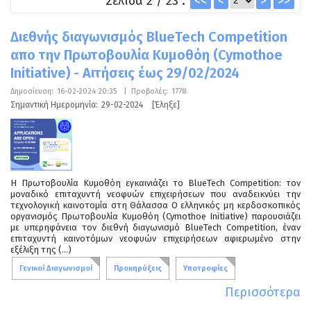
Σελίδα 2 / 23 :
<<
<
>
>>
Διεθνής διαγωνισμός BlueTech Competition
απο την Πρωτοβουλία Κυμοθόη (Cymothoe
Initiative) - Αιτήσεις έως 29/02/2024
Δημοσίευση:
16-02-2024 20:35
|
Προβολές:
1778
Σημαντική Ημερομηνία:
29-02-2024
[Έληξε]
Η Πρωτοβουλία Κυμοθόη εγκαινιάζει το BlueTech Competition: τον
μοναδικό επιταχυντή νεοφυών επιχειρήσεων που αναδεικνύει την
τεχνολογική καινοτομία στη Θάλασσα Ο ελληνικός μη κερδοσκοπικός
οργανισμός Πρωτοβουλία Κυμοθόη (Cymothoe Initiative) παρουσιάζει
με υπερηφάνεια τον διεθνή διαγωνισμό BlueTech Competition, έναν
επιταχυντή καινοτόμων νεοφυών επιχειρήσεων αφιερωμένο στην
εξέλιξη της (...)
Γενικοί Διαγωνισμοί
Προκηρύξεις
Υποτροφίες
Περισσότερα