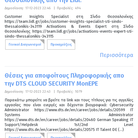
Δημοσίευση:
17-12-2023 22:46
|
Προβολές:
494
Customer Insights Specialist στη Σίνδο Θεσσαλονίκης
https://team.lidl.gr/jobs/customer-insights-specialist-sti-sindo-
thessalonikis-343119 Activations & Events Expert στη Σίνδο
Θεσσαλονίκης https://team.lidl.gr/jobs/activations-events-expert-sti-
sindo-thessalonikis-343115
Γενικοί Διαγωνισμοί
Προκηρύξεις
Περισσότερα
Θέσεις για αποφοίτους Πληροφορικής απο
την DTS CLOUD SECURITY MonEPE
Δημοσίευση:
17-12-2023 22:43
|
Προβολές:
1079
Παρακάτω μπορείτε να βρείτε τα link και τους τίτλους για τις αγγελίες
εργασίας που είναι ενεργές και δέχονται βιογραφικά: Cybersecurity
Administrator https://www.dts.de/en/career/jobs/details/20599 IT
Systems Administrator
https://www.dts.de/en/career/jobs/details/20460 German Speaking IT
Support/Helpdesk 1st/2nd Level
https://www.dts.de/en/career/jobs/details/20575 IT Talent DE (...)
Γενικοί Διαγωνισμοί
Προκηρύξεις