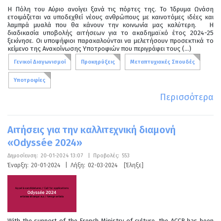
Η Πόλη του Αύριο ανοίγει ξανά τις πόρτες της. Το Ίδρυμα Ωνάση
ετοιμάζεται να υποδεχθεί νέους ανθρώπους με καινοτόμες ιδέες και
λαμπρά μυαλά που θα κάνουν την κοινωνία μας καλύτερη. Η
διαδικασία υποβολής αιτήσεων για το ακαδημαϊκό έτος 2024-25
ξεκίνησε. Οι υποψήφιοι παρακαλούνται να μελετήσουν προσεκτικά το
κείμενο της Ανακοίνωσης Υποτροφιών που περιγράφει τους (...)
Γενικοί Διαγωνισμοί
Προκηρύξεις
Μεταπτυχιακές Σπουδές
Υποτροφίες
Περισσότερα
Αιτήσεις για την καλλιτεχνική διαμονή
«Odyssée 2024»
Δημοσίευση:
20-01-2024 13:07
|
Προβολές:
553
Έναρξη:
20-01-2024
|
Λήξη:
02-03-2024
[Έληξε]
With the support of the French Ministry of culture, the ACCR has been