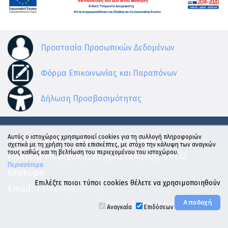
Προστασία Προσωπικών Δεδομένων
Φόρμα Επικοινωνίας και Παραπόνων
Δήλωση Προσβασιμότητας
Αυτός ο ιστοχώρος χρησιμοποιεί cookies για τη συλλογή πληροφοριών
Ιόνιο Πανεπιστήμιο - Γραφείο Διασύνδεσης
σχετικά με τη χρήση του από επισκέπτες, με στόχο την κάλυψη των αναγκών
τους καθώς και τη βελτίωση του περιεχομένου του ιστοχώρου.
Πλατεία Τσιριγώτη, Κτήριο Γαληνός, 49132
Περισσότερα
Κέρκυρα
Επιλέξτε ποιοι τύποι cookies θέλετε να χρησιμοποιηθούν
Email:
career@ionio.gr
HTML 5
|
CSS 3
|
WCAG 2.0 AA
Αναγκαία
Επιδόσεων