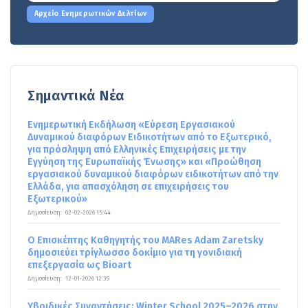
Αρχείο Ενημερωτικών Δελτίων
Σημαντικά Νέα
Ενημερωτική Εκδήλωση «Εύρεση Εργασιακού
Δυναμικού διαφόρων Ειδικοτήτων από το Εξωτερικό,
για πρόσληψη από Ελληνικές Επιχειρήσεις με την
Εγγύηση της Ευρωπαϊκής Ένωσης» και «Προώθηση
εργασιακού δυναμικού διαφόρων ειδικοτήτων από την
Ελλάδα, για απασχόληση σε επιχειρήσεις του
Εξωτερικού»
Δημοσίευση:
02-02-2026 15:44
Ο Επισκέπτης Καθηγητής του MARes Adam Zaretsky
δημοσιεύει τρίγλωσσο δοκίμιο για τη γονιδιακή
επεξεργασία ως Bioart
Δημοσίευση:
12-01-2026 12:35
Υβριδικές Συναντήσεις: Winter School 2025–2026 στην