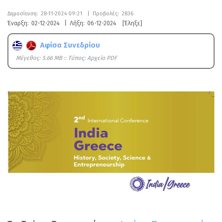
Δημοσίευση:
28-11-2024 09:21
|
Προβολές:
2836
Έναρξη:
02-12-2024
|
Λήξη:
06-12-2024
[Έληξε]
Αφίσα Συνεδρίου
Mέγεθος: 5.66 MB :: Τύπος: Αρχείο PDF