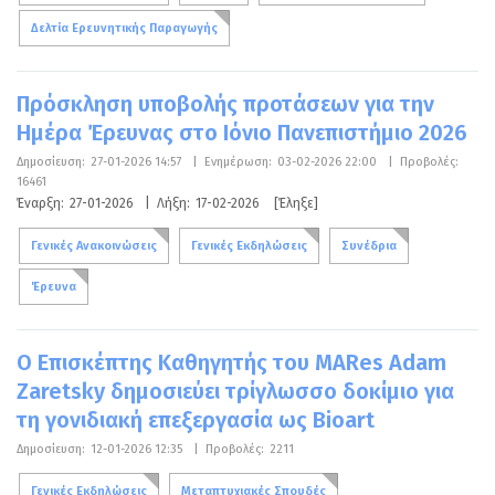
Δελτία Ερευνητικής Παραγωγής
Πρόσκληση υποβολής προτάσεων για την
Ημέρα Έρευνας στο Ιόνιο Πανεπιστήμιο 2026
Δημοσίευση:
27-01-2026 14:57
|
Ενημέρωση:
03-02-2026 22:00
|
Προβολές:
16461
Έναρξη:
27-01-2026
|
Λήξη:
17-02-2026
[Έληξε]
Γενικές Ανακοινώσεις
Γενικές Εκδηλώσεις
Συνέδρια
Έρευνα
Ο Επισκέπτης Καθηγητής του MARes Adam
Zaretsky δημοσιεύει τρίγλωσσο δοκίμιο για
τη γονιδιακή επεξεργασία ως Bioart
Δημοσίευση:
12-01-2026 12:35
|
Προβολές:
2211
Γενικές Εκδηλώσεις
Μεταπτυχιακές Σπουδές