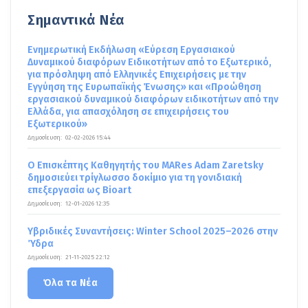
Σημαντικά Νέα
Ενημερωτική Εκδήλωση «Εύρεση Εργασιακού
Δυναμικού διαφόρων Ειδικοτήτων από το Εξωτερικό,
για πρόσληψη από Ελληνικές Επιχειρήσεις με την
Εγγύηση της Ευρωπαϊκής Ένωσης» και «Προώθηση
εργασιακού δυναμικού διαφόρων ειδικοτήτων από την
Ελλάδα, για απασχόληση σε επιχειρήσεις του
Εξωτερικού»
Δημοσίευση:
02-02-2026 15:44
Ο Επισκέπτης Καθηγητής του MARes Adam Zaretsky
δημοσιεύει τρίγλωσσο δοκίμιο για τη γονιδιακή
επεξεργασία ως Bioart
Δημοσίευση:
12-01-2026 12:35
Υβριδικές Συναντήσεις: Winter School 2025–2026 στην
Ύδρα
Δημοσίευση:
21-11-2025 22:12
Όλα τα Νέα