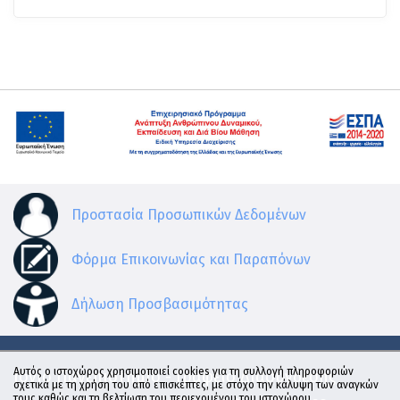
Προστασία Προσωπικών Δεδομένων
Φόρμα Επικοινωνίας και Παραπόνων
Δήλωση Προσβασιμότητας
Αυτός ο ιστοχώρος χρησιμοποιεί cookies για τη συλλογή πληροφοριών
Ιόνιο Πανεπιστήμιο - Γραφείο Διασύνδεσης
σχετικά με τη χρήση του από επισκέπτες, με στόχο την κάλυψη των αναγκών
τους καθώς και τη βελτίωση του περιεχομένου του ιστοχώρου.